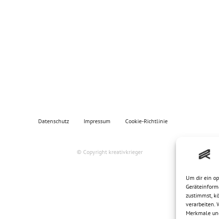
Datenschutz
Impressum
Cookie-Richtlinie
© Copyright
kreativkrieger
Um dir ein o
Geräteinform
zustimmst, kö
verarbeiten.
Merkmale und