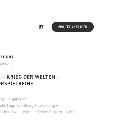
PROJEKT ANFRAGEN
TEGORY
Artwork
 – KRIEG DER WELTEN –
RSPIELREIHE
de: Folgenreich
jekt: Logo-Schriftzug Entwicklung +
Ds mit jeweils einem 4 Seiten Booklet + Label