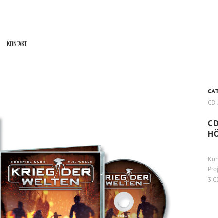
KONTAKT
CA
CD 
CD
HÖ
Kun
Pro
3 C