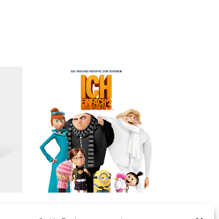
VIEW
CD – ICH EINFACH UNVERBESSERLICH 3