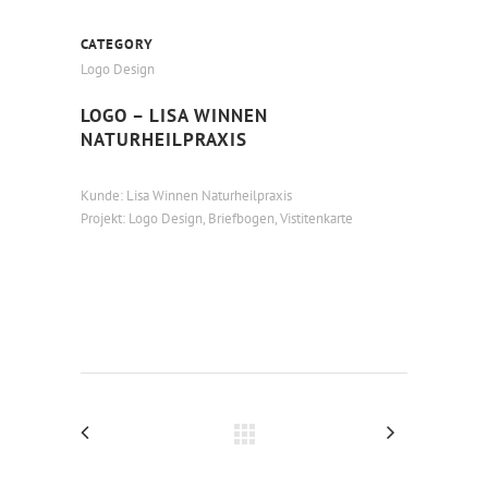
CATEGORY
Logo Design
LOGO – LISA WINNEN
NATURHEILPRAXIS
Kunde: Lisa Winnen Naturheilpraxis
Projekt: Logo Design, Briefbogen, Vistitenkarte